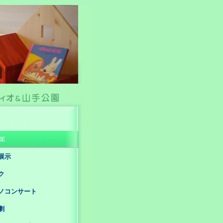
ME
展示
ク
ノコンサート
劇