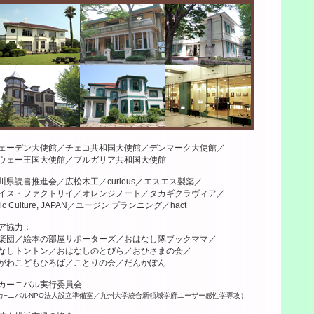
ーデン大使館／チェコ共和国大使館／デンマーク大使館／
使館／ブルガリア共和国大使館
進会／広松木工／curious／エスエス製薬／
トリイ／オレンジノート／タカギクラヴィア／
re, JAPAN／ユージン プランニング／hact
協力：
部屋サポーターズ／おはなし隊ブックママ／
／おはなしのとびら／おひさまの会／
ろば／ことりの会／だんかぽん
バル実行委員会
法人設立準備室／九州大学統合新領域学府ユーザー感性学専攻）