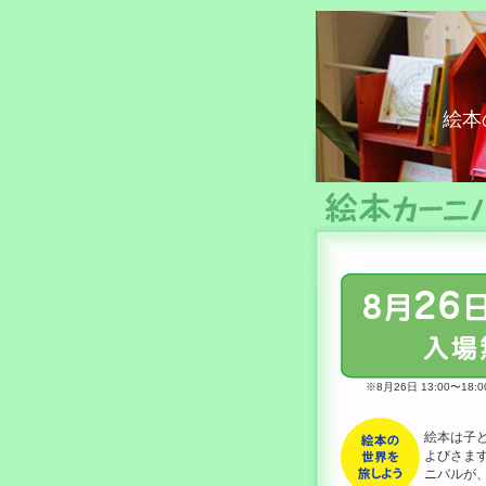
絵本カ
絵本
※8月26日 13:00〜18:
絵本は子
よびさま
ニバルが