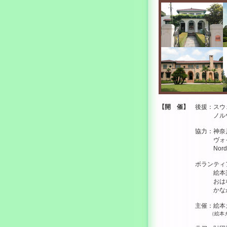
【開 催】
後援：スウェ
ノルウェー王国大
協力：神奈川県読書推
ヴォイス・ファク
Nordic Cultu
ボランティア
絵本楽団／絵本の
おはなしトントン
かながわこどもひ
主催：絵本カーニ
（絵本カ−ニバルNPO