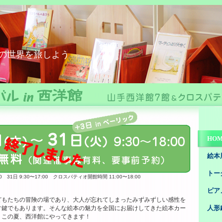
ーニバルin西洋館
の世界を旅しよう
HO
絵本
トー
00 31日 9:30〜17:00 クロスパティオ開館時間 11:00〜18:00
ピア
どもたちの冒険の場であり、大人が忘れてしまったみずみずしい感性を
す鍵でもあります。そんな絵本の魅力を全国にお届けしてきた絵本カー
人形
、この夏、西洋館にやってきます！