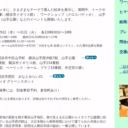
ワー
ィオに、さまざまなテーマで選んだ絵本を展示し、期間中、トークや
ヒマ
劇（横浜市イギリス館）、ワークショップ（クロスパティオ）、山手
（山手公園）などのイベントも開催いたします。
絵画
プレ
26日（木）〜31日（火） 各日9時30分〜18時
日13時〜18時 最終日31日9時30分〜17時
開館時間 11:00〜18:00
問合
・ホールは8月30日〜9月3日「大好きな本 絵画コンテスト」の入選作品展を開催
交通
浜市中区山手町 横浜山手西洋館7館、山手公園
横浜市イギリス館、山手234番館、
「絵
リック・ホール、ブラフ18番館、外交官の家）
会場
西区 みなとみらい21
グリーンスポット
催事には、別途事前予約、参加料あり）
更になる場合があります。詳細は右のそれぞれの項目をご参照ください。
留地の面影を残す横浜山手地区。港の見える丘公園からイタリア山庭園に続
ている山手西洋館は、大正末期から昭和初期にかけて建てられた外国人向け
理（指定管理者：財団法人横浜市緑の協会）一般公開しています。